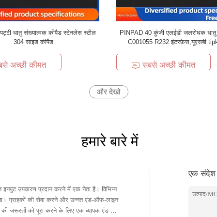
 पट्टी धातु संख्यात्मक कीपैड स्टेनलेस स्टील
PINPAD 40 कुंजी एलईडी जलरोधक धातु 
304 साइड कीपैड
C001055 R232 इंटरफ़ेस,यूएसबी ti
बसे अच्छी कीमत
सबसे अच्छी कीमत
और देखो
हमारे बारे में
एक संदेश छ
इनपुट उपकरण प्रदान करने में एक नेता है। विभिन्न
फ-लाइन
ं की जरूरतों को पूरा करने के लिए एक व्यापक एंड-