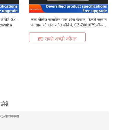
कीबोर्ड GZ-
उच्च वोल्टेज स्वचालित पावर ऑफ फ़ंक्शन, डिस्प्ले स्क्रीन
pkovnica
के साथ स्टेनलेस स्टील कीबोर्ड, GZ-Z001075,कीन्यस
पिनपैड,USB tipkovnica
सबसे अच्छी कीमत
ोड़ें