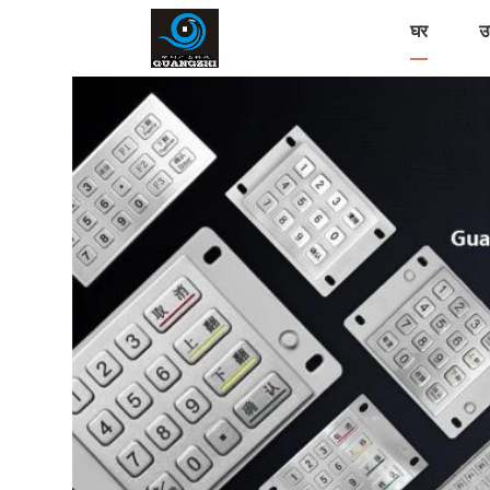
घर
उत