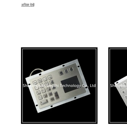
ऑफ-एंड इनपुट डिवाइस समाधान प्रदान करता है। उत्पादों का व्यापक रूप से वित्तीय, संचार, सैन्य, औद्योगिक नियंत्रण, पेट्रोकेमिकल,
अधिक देखें
रेलवे और अन्य उच्च अंत स्व-सेवा उपकरण में उपयोग किया जाता है। शेन्ज़ेन Guangzhi प्रौद्योगिकी कं, 2015 में स्थापित, लिमिटेड एक
स्वतंत्र उद्यम है जो स्वतंत्र रूप से विकसित और उत्पादन करता है। मानव संसाधनों के संदर्भ में, कंपनी के पास एक उच्च गुणवत्ता वाली,
रचनात्मक टीम है। कंपनी के 70% से अधिक प्रबंधन कर्मियों ने कॉलेज की शिक्षा प्राप्त की है। कंपनी की पहली-लाइन उत्पादन लाइन के
कर्मचारियों को भी समृद्ध उद्योग का अनुभव है, और सभी कर्मचारियों की औसत आयु 27 वर्ष से कम है; उत्पादन म
और परीक्षण सुविधाओं के साथ, डिजाइन, विनिर्माण, स्थापना, कमीशन, विपणन, बि
गठन किया है। अपने विकास के बाद से, कंपनी ने इलेक्ट्रॉनिक डिजाइन, धातु मोल्ड, धातु मुद्रांकन, बटन नक़्क़ाशी, विधानसभा और
डिबगिंग को एकीकृत किया है। यह धातु के कीबोर्ड विकसित करने और उत्पादन करने के लिए उद्योग के कुछ निर्माताओं में से एक बन गया
है। गुणवत्ता प्रबंधन में, हमारी गुणवत्ता नीति हां: गुणवत्ता नियंत्रण, गुणवत्ता सेवा, ग्राहक संतुष्टि, निरंतर सुधार। कंपनी ने जीबी / टी
19001-2008 / आईएसओ 9001: 2008 की गुणवत्ता प्रबंधन प्रणाली प्रमाणन पारित किया है। एक आंतरिक अर्द
की स्थापना के माध्यम से, यह सभी कर्मचारियों के उत्साह को बढ़ाता है, शक्ति इकट्
ग्राहकों को नवाचार सुनिश्चित करने के लिए केंद्र के रूप में लेता है। डिजाइन और उत्पाद की गुणवत्ता, कुशल और कुशल सेवा की खोज,
काम में उत्खनन, निरंतर सुधार, निरंतर सुधार, और अंततः दीर्घकालिक व्यापार, ग्रा