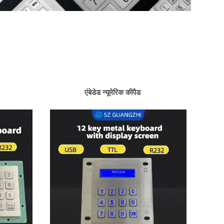
एंबेडेड न्यूमेरिक कीपैड