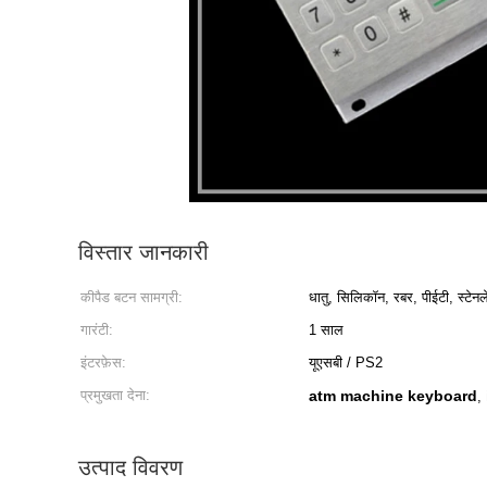
विस्तार जानकारी
कीपैड बटन सामग्री:
धातु, सिलिकॉन, रबर, पीईटी, स्टेन
गारंटी:
1 साल
इंटरफ़ेस:
यूएसबी / PS2
प्रमुखता देना:
atm machine keyboard
,
उत्पाद विवरण