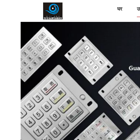
घर
उत