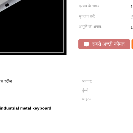
प्रसव के समय:
1
भुगतान शर्तें:
ट
आपूर्ति की क्षमता:
1
सबसे अच्छी कीमत
लेस स्टील
आकार:
कुंजी:
आइटम:
industrial metal keyboard