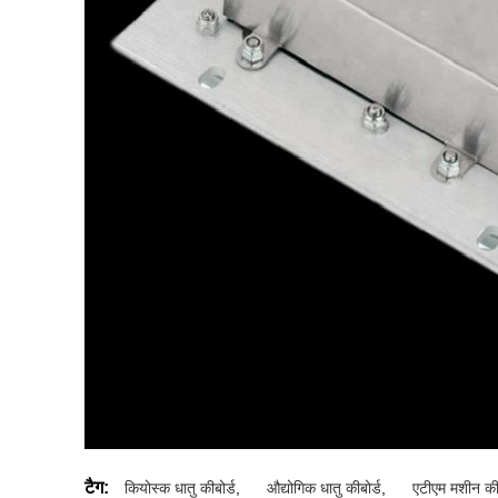
टैग:
कियोस्क धातु कीबोर्ड
,
औद्योगिक धातु कीबोर्ड
,
एटीएम मशीन कीब