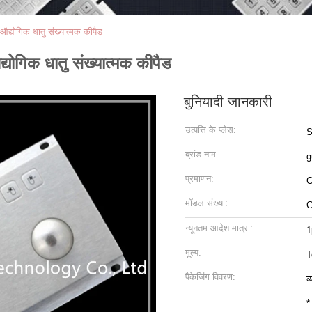
 औद्योगिक धातु संख्यात्मक कीपैड
द्योगिक धातु संख्यात्मक कीपैड
बुनियादी जानकारी
उत्पत्ति के प्लेस:
S
ब्रांड नाम:
g
प्रमाणन:
मॉडल संख्या:
G
न्यूनतम आदेश मात्रा:
1
मूल्य:
T
पैकेजिंग विवरण:
व
*