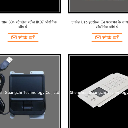
े साथ 304 स्टेनलेस स्टील IK07 औद्योगिक
टचपैड Usb इंटरफ़ेस Ce प्रमाणन के साथ
कीबोर्ड
औद्योगिक कीबोर्ड
संपर्क करें
संपर्क करें