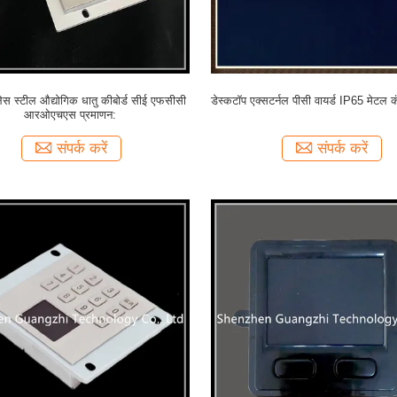
लेस स्टील औद्योगिक धातु कीबोर्ड सीई एफसीसी
डेस्कटॉप एक्सटर्नल पीसी वायर्ड IP65 मेटल कंप
आरओएचएस प्रमाणन:
संपर्क करें
संपर्क करें