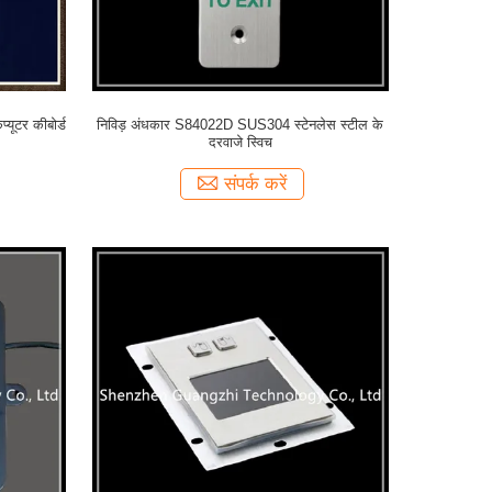
्यूटर कीबोर्ड
निविड़ अंधकार S84022D SUS304 स्टेनलेस स्टील के
दरवाजे स्विच
संपर्क करें