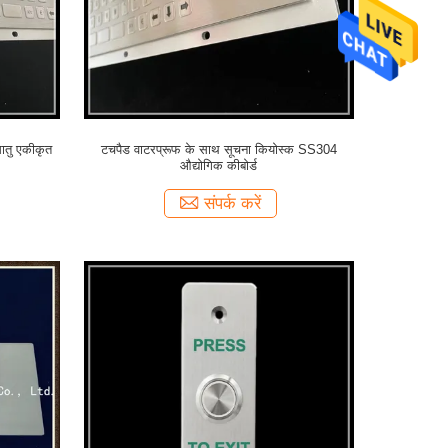
ातु एकीकृत
टचपैड वाटरप्रूफ के साथ सूचना कियोस्क SS304
औद्योगिक कीबोर्ड
संपर्क करें