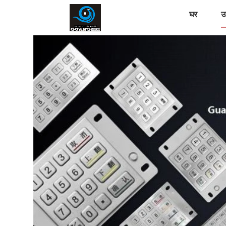
घर
उत