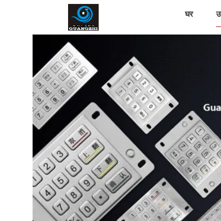
घर
उत