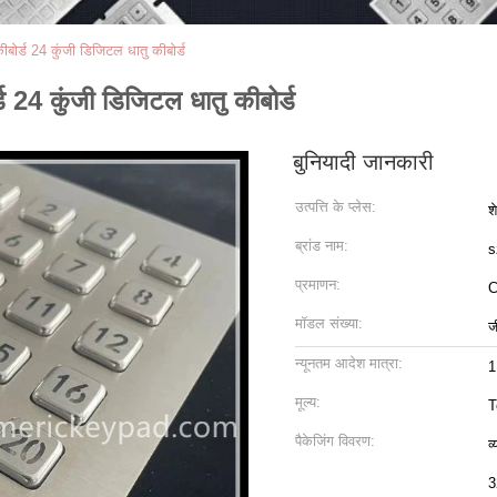
ीबोर्ड 24 कुंजी डिजिटल धातु कीबोर्ड
्ड 24 कुंजी डिजिटल धातु कीबोर्ड
बुनियादी जानकारी
उत्पत्ति के प्लेस:
श
ब्रांड नाम:
s
प्रमाणन:
मॉडल संख्या:
ज
न्यूनतम आदेश मात्रा:
1
मूल्य:
T
पैकेजिंग विवरण:
व
3