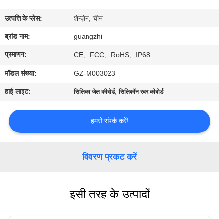
गुणवत्ता
उत्पत्ति के प्लेस:
शेन्ज़ेन, चीन
नियंत्रण
ब्रांड नाम:
guangzhi
संपर्क
प्रमाणन:
CE、FCC、RoHS、IP68
करें
मॉडल संख्या:
GZ-M003023
हाई लाइट:
,
सिलिका जेल कीबोर्ड
सिलिकॉन रबर कीबोर्ड
एक
उद्धरण
हमसे संपर्क करें!
की
विनती
विवरण प्रकट करें
करे
इसी तरह के उत्पादों
साइटमैप