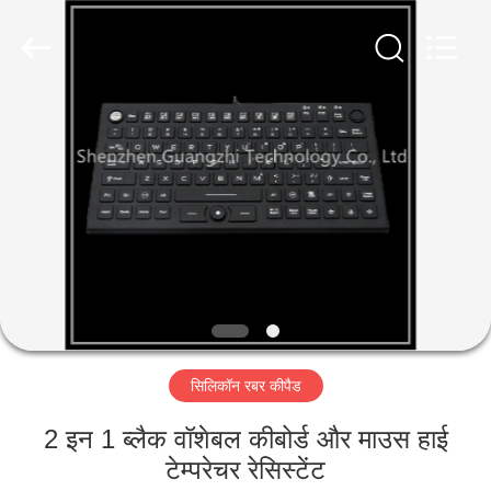
technology
co.,
ltd..
All
Rights
Reserved.
Developed
by
घर
ECER
उत्पादों
हमारे
बारे
में
सिलिकॉन रबर कीपैड
कारखाना
भ्रमण
2 इन 1 ब्लैक वॉशेबल कीबोर्ड और माउस हाई
टेम्परेचर रेसिस्टेंट