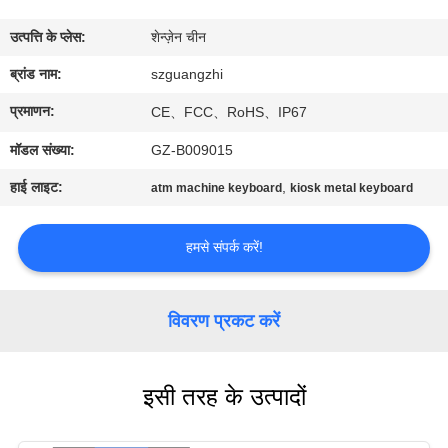
गुणवत्ता
उत्पत्ति के प्लेस:
शेन्ज़ेन चीन
नियंत्रण
ब्रांड नाम:
szguangzhi
संपर्क
प्रमाणन:
CE、FCC、RoHS、IP67
करें
मॉडल संख्या:
GZ-B009015
हाई लाइट:
,
atm machine keyboard
kiosk metal keyboard
एक
उद्धरण
हमसे संपर्क करें!
की
विनती
विवरण प्रकट करें
करे
इसी तरह के उत्पादों
साइटमैप