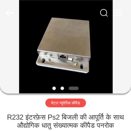
co.,
ltd..
All
Rights
Reserved.
Developed
by
ECER
घर
उत्पादों
हमारे
बारे
में
मेटल न्यूमेरिक कीपैड
कारखाना
भ्रमण
R232 इंटरफ़ेस Ps2 बिजली की आपूर्ति के साथ
औद्योगिक धातु संख्यात्मक कीपैड पनरोक