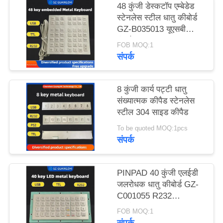
48 कुंजी डेस्कटॉप एम्बेडेड
PRIVACY
स्टेनलेस स्टील धातु कीबोर्ड
POLICY
GZ-B035013 यूएसबी
इंटरफ़ेस
FOB MOQ:1
संपर्क
8 कुंजी कार्य पट्टी धातु
संख्यात्मक कीपैड स्टेनलेस
स्टील 304 साइड कीपैड
To be quoted MOQ:1pcs
संपर्क
PINPAD 40 कुंजी एलईडी
जलरोधक धातु कीबोर्ड GZ-
C001055 R232
इंटरफ़ेस,यूएसबी tipkovnica
FOB MOQ:1