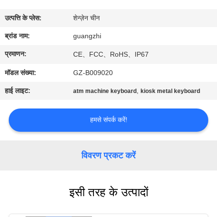
गुणवत्ता
उत्पत्ति के प्लेस:
शेन्ज़ेन चीन
नियंत्रण
ब्रांड नाम:
guangzhi
संपर्क
प्रमाणन:
CE、FCC、RoHS、IP67
करें
मॉडल संख्या:
GZ-B009020
हाई लाइट:
,
atm machine keyboard
kiosk metal keyboard
एक
उद्धरण
हमसे संपर्क करें!
की
विनती
विवरण प्रकट करें
करे
इसी तरह के उत्पादों
साइटमैप