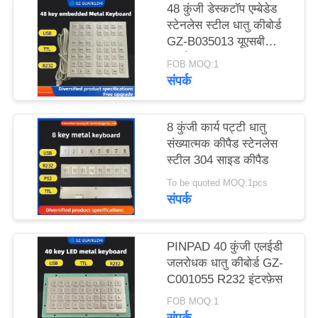
48 कुंजी डेस्कटॉप एम्बेडेड
PRIVACY
स्टेनलेस स्टील धातु कीबोर्ड
POLICY
GZ-B035013 यूएसबी
इंटरफ़ेस
FOB MOQ:1
संपर्क
8 कुंजी कार्य पट्टी धातु
संख्यात्मक कीपैड स्टेनलेस
स्टील 304 साइड कीपैड
To be quoted MOQ:1pcs
संपर्क
PINPAD 40 कुंजी एलईडी
जलरोधक धातु कीबोर्ड GZ-
C001055 R232 इंटरफ़ेस
FOB MOQ:1