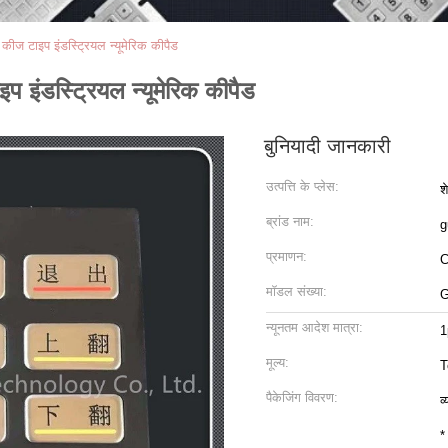
6 कीज टाइप इंडस्ट्रियल न्यूमेरिक कीपैड
इप इंडस्ट्रियल न्यूमेरिक कीपैड
बुनियादी जानकारी
उत्पत्ति के प्लेस:
श
ब्रांड नाम:
g
प्रमाणन:
मॉडल संख्या:
G
न्यूनतम आदेश मात्रा:
1
मूल्य:
T
पैकेजिंग विवरण:
व
*