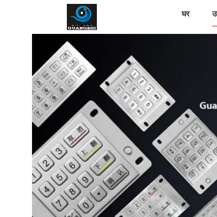
घर
उत