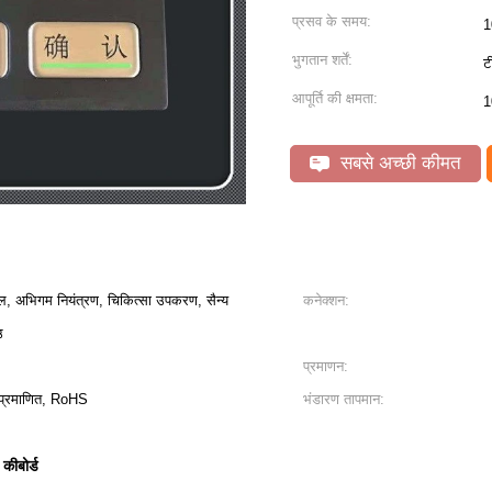
प्रसव के समय:
1
भुगतान शर्तें:
ट
आपूर्ति की क्षमता:
1
सबसे अच्छी कीमत
ल, अभिगम नियंत्रण, चिकित्सा उपकरण, सैन्य
कनेक्शन:
उ
प्रमाणन:
प्रमाणित, RoHS
भंडारण तापमान:
 कीबोर्ड